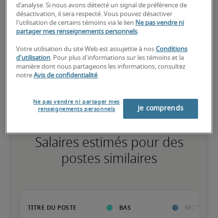
d'analyse. Si nous avons détecté un signal de préférence de
Élevé
désactivation, il sera respecté. Vous pouvez désactiver
l'utilisation de certains témoins via le lien
Ne pas vendre ni
partager mes renseignements personnels
.
Votre utilisation du site Web est assujettie à nos
Conditions
Le candidat possède une vaste expérience et des compétences 
d'utilisation
. Pour plus d'informations sur les témoins et la
avancées pour le poste, et peut également détenir des 
manière dont nous partageons les informations, consultez
certifications spécialisées.
notre
Avis de confidentialité
.
Ne pas vendre ni partager mes
Je comprends
renseignements personnels
Salaires estimés pour des
postes similaires