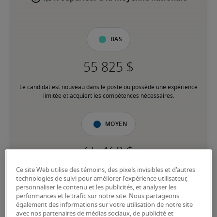
Bas
Le candidat est nouveau dans le poste ou possède une expérience 
limitée et acquiert les compétences nécessaires.
Moyen
Ce site Web utilise des témoins, des pixels invisibles et d'autres
Le candidat possède une expérience modérée dans le poste, 
technologies de suivi pour améliorer l'expérience utilisateur,
répond à la plupart des exigences ou possède des compétences 
personnaliser le contenu et les publicités, et analyser les
transférables équivalentes, et peut également détenir des 
performances et le trafic sur notre site. Nous partageons
certifications pertinentes.
également des informations sur votre utilisation de notre site
avec nos partenaires de médias sociaux, de publicité et