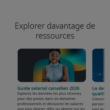
Explorer davantage de
ressources
Guide salarial canadien 2026
La dema
qualifié
Explorez les données les plus récentes
pour des postes dans six domaines
Consultez 
professionnels et découvrez les salaires
personnel 
que vous devriez offrir ou obtenir sur les
sont les sp