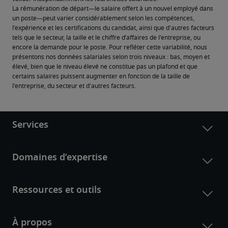
La rémunération de départ—le salaire offert à un nouvel employé dans 
un poste—peut varier considérablement selon les compétences, 
l'expérience et les certifications du candidat, ainsi que d'autres facteurs 
tels que le secteur, la taille et le chiffre d’affaires de l'entreprise, ou 
encore la demande pour le poste. Pour refléter cette variabilité, nous 
présentons nos données salariales selon trois niveaux : bas, moyen et 
élevé, bien que le niveau élevé ne constitue pas un plafond et que 
certains salaires puissent augmenter en fonction de la taille de 
l'entreprise, du secteur et d'autres facteurs.