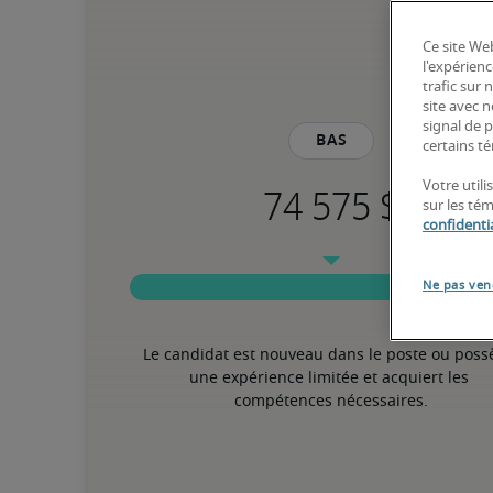
Ce site Web
l'expérienc
trafic sur
site avec 
signal de p
Bas
certains té
Votre utili
sur les té
confidentia
Ne pas ven
Le candidat est nouveau dans le poste ou poss
une expérience limitée et acquiert les 
compétences nécessaires.