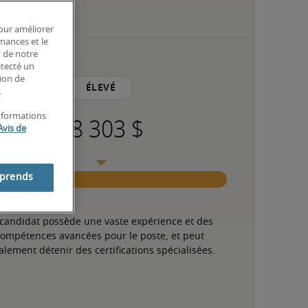
pour améliorer
rmances et le
n de notre
étecté un
tion de
Élevé
.
informations
Avis de
mprends
 candidat possède une vaste expérience et des 
ompétences avancées pour le poste, et peut 
alement détenir des certifications spécialisées.