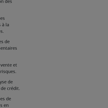
n des 
es 
à la 
s.
s de 
entaires 
vente et 
 risques.
yse de 
de crédit.
es de 
s en 