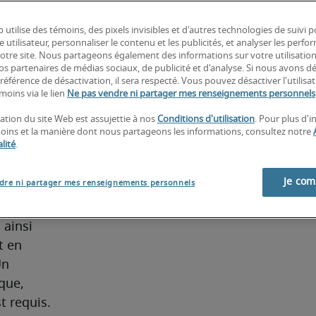
 utilise des témoins, des pixels invisibles et d'autres technologies de suivi 
 au 
e utilisateur, personnaliser le contenu et les publicités, et analyser les perfo
ion et 
 notre site. Nous partageons également des informations sur votre utilisatio
nos partenaires de médias sociaux, de publicité et d'analyse. Si nous avons d
xige au 
référence de désactivation, il sera respecté. Vous pouvez désactiver l'utilisa
yste, 
moins via le lien
Ne pas vendre ni partager mes renseignements personnels
el et en 
sation du site Web est assujettie à nos
Conditions d'utilisation
. Pour plus d'
ses 
moins et la manière dont nous partageons les informations, consultez notre
lité
.
ne 
s et de 
Je co
dre ni partager mes renseignements personnels
on et 
ée à 
ainsi 
 en 
n 
que, 
requis. 