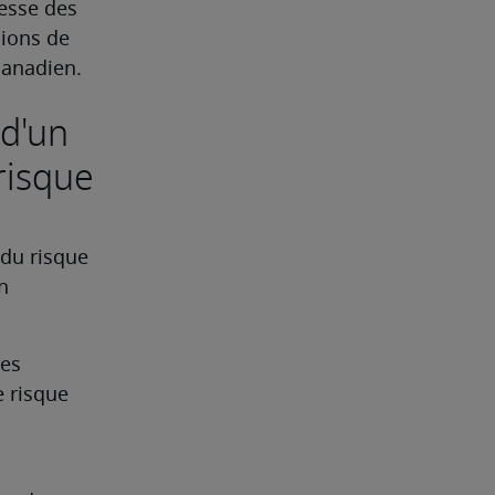
esse des 
ions de 
canadien.
 d'un
 risque
du risque 
 
es 
 risque 