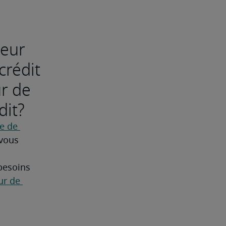
teur
crédit
ur de
dit?
 de 
vous 
besoins 
ur de 