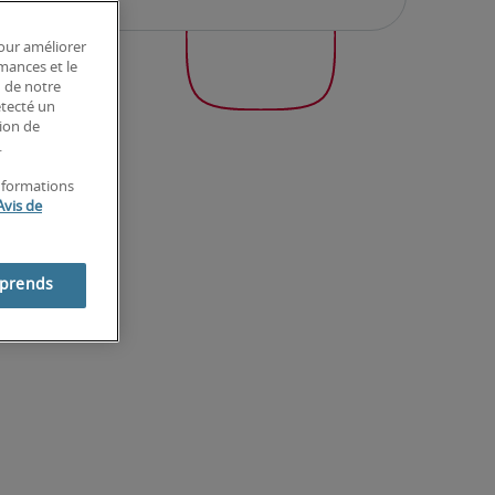
pour améliorer
rmances et le
n de notre
étecté un
tion de
.
informations
Avis de
mprends