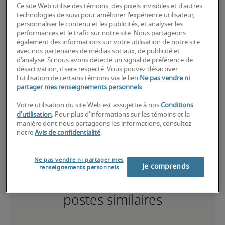
Ce site Web utilise des témoins, des pixels invisibles et d'autres
transférables équivalentes, et peut également détenir des 
technologies de suivi pour améliorer l'expérience utilisateur,
certifications pertinentes.
personnaliser le contenu et les publicités, et analyser les
performances et le trafic sur notre site. Nous partageons
également des informations sur votre utilisation de notre site
Élevé
avec nos partenaires de médias sociaux, de publicité et
d'analyse. Si nous avons détecté un signal de préférence de
désactivation, il sera respecté. Vous pouvez désactiver
l'utilisation de certains témoins via le lien
Ne pas vendre ni
partager mes renseignements personnels
.
Le candidat possède une vaste expérience et des compétences 
avancées pour le poste, et peut également détenir des 
Votre utilisation du site Web est assujettie à nos
Conditions
certifications spécialisées.
d'utilisation
. Pour plus d'informations sur les témoins et la
manière dont nous partageons les informations, consultez
notre
Avis de confidentialité
.
Ne pas vendre ni partager mes
Je comprends
renseignements personnels
Salaires estimés pour des
postes similaires