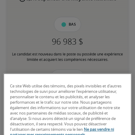
Bas
Le candidat est nouveau dans le poste ou possède une expérience 
limitée et acquiert les compétences nécessaires.
Moyen
Ce site Web utilise des témoins, des pixels invisibles et d'autres
technologies de suivi pour améliorer l'expérience utilisateur,
personnaliser le contenu et les publicités, et analyser les
performances et le trafic sur notre site. Nous partageons
Le candidat possède une expérience modérée dans le poste, 
également des informations sur votre utilisation de notre site
répond à la plupart des exigences ou possède des compétences 
avec nos partenaires de médias sociaux, de publicité et
transférables équivalentes, et peut également détenir des 
d'analyse. Si nous avons détecté un signal de préférence de
certifications pertinentes.
désactivation, il sera respecté. Vous pouvez désactiver
l'utilisation de certains témoins via le lien
Ne pas vendre ni