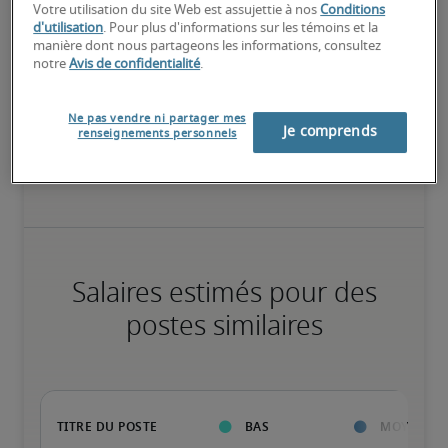
Votre utilisation du site Web est assujettie à nos
Conditions
Élevé
d'utilisation
. Pour plus d'informations sur les témoins et la
manière dont nous partageons les informations, consultez
notre
Avis de confidentialité
.
Le candidat possède une vaste expérience et des compétences 
Ne pas vendre ni partager mes
Je comprends
renseignements personnels
avancées pour le poste, et peut également détenir des 
certifications spécialisées.
Salaires estimés pour des
postes similaires