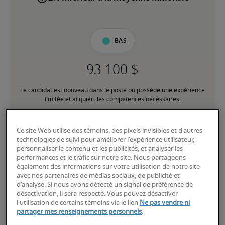
Bas
Le candidat est nouveau dans le poste ou possède une expérience 
limitée et acquiert les compétences nécessaires.
Moyen
Ce site Web utilise des témoins, des pixels invisibles et d'autres
technologies de suivi pour améliorer l'expérience utilisateur,
personnaliser le contenu et les publicités, et analyser les
performances et le trafic sur notre site. Nous partageons
également des informations sur votre utilisation de notre site
avec nos partenaires de médias sociaux, de publicité et
Le candidat possède une expérience modérée dans le poste, 
d'analyse. Si nous avons détecté un signal de préférence de
répond à la plupart des exigences ou possède des compétences 
désactivation, il sera respecté. Vous pouvez désactiver
transférables équivalentes, et peut également détenir des 
l'utilisation de certains témoins via le lien
Ne pas vendre ni
certifications pertinentes.
partager mes renseignements personnels
.