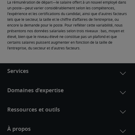
La rémunération de départ—le salaire offert à un nouvel employé dans 
un poste—peut varier considérablement selon les compétences, 
l'expérience et les certifications du candidat, ainsi que d'autres facteurs 
tels que le secteur, la taille et le chiffre d’affaires de l'entreprise, ou 
encore la demande pour le poste. Pour refléter cette variabilité, nous 
présentons nos données salariales selon trois niveaux : bas, moyen et 
élevé, bien que le niveau élevé ne constitue pas un plafond et que 
certains salaires puissent augmenter en fonction de la taille de 
l'entreprise, du secteur et d'autres facteurs.