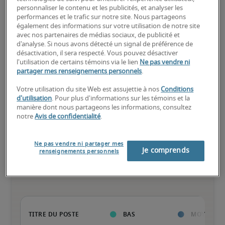
personnaliser le contenu et les publicités, et analyser les
Élevé
performances et le trafic sur notre site. Nous partageons
également des informations sur votre utilisation de notre site
avec nos partenaires de médias sociaux, de publicité et
d'analyse. Si nous avons détecté un signal de préférence de
désactivation, il sera respecté. Vous pouvez désactiver
Le candidat possède une vaste expérience et des compétences 
l'utilisation de certains témoins via le lien
Ne pas vendre ni
avancées pour le poste, et peut également détenir des 
partager mes renseignements personnels
.
certifications spécialisées.
Votre utilisation du site Web est assujettie à nos
Conditions
d'utilisation
. Pour plus d'informations sur les témoins et la
manière dont nous partageons les informations, consultez
notre
Avis de confidentialité
.
Salaires estimés pour des
Ne pas vendre ni partager mes
Je comprends
renseignements personnels
postes similaires