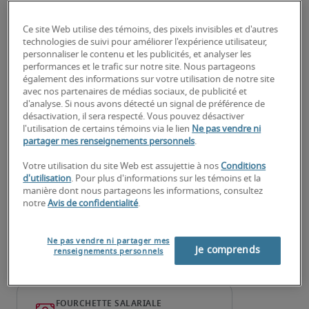
services financiers.
Ce site Web utilise des témoins, des pixels invisibles et d'autres
Encadrer et guider le personnel comptable 
technologies de suivi pour améliorer l'expérience utilisateur,
junior.
personnaliser le contenu et les publicités, et analyser les
performances et le trafic sur notre site. Nous partageons
également des informations sur votre utilisation de notre site
À la recherche d'un comptable
avec nos partenaires de médias sociaux, de publicité et
principal — services financiers ou
d'analyse. Si nous avons détecté un signal de préférence de
désactivation, il sera respecté. Vous pouvez désactiver
d'un poste de comptable
l'utilisation de certains témoins via le lien
Ne pas vendre ni
partager mes renseignements personnels
.
principal — services financiers?
Votre utilisation du site Web est assujettie à nos
Conditions
Téléchargez votre CV
 ou 
faites une demande de 
d'utilisation
. Pour plus d'informations sur les témoins et la
manière dont nous partageons les informations, consultez
talents
 et un de nos recruteurs spécialisés vous 
notre
Avis de confidentialité
.
contactera sous peu.
Robert Half peut vous aider à combler vos besoins 
Ne pas vendre ni partager mes
de recrutement pour des postes de 
comptable 
Je comprends
renseignements personnels
principal — services financiers
.