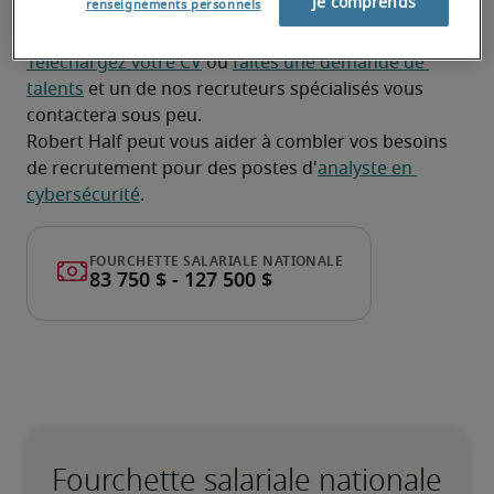
Je comprends
renseignements personnels
d'analyste en cybersécurité?
Téléchargez votre CV
 ou 
faites une demande de 
talents
 et un de nos recruteurs spécialisés vous 
contactera sous peu.
Robert Half peut vous aider à combler vos besoins 
de recrutement pour des postes d'
analyste en 
cybersécurité
.
Fourchette salariale nationale