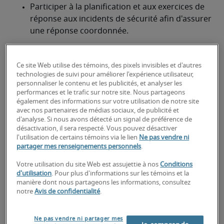
Participer à la planification et aux exercices de 
réponse aux incidents de sécurité afin d'assurer 
une réponse coordonnée.
Collaborer avec les équipes informatiques, les 
ingénieurs en sécurité et les autres parties 
Ce site Web utilise des témoins, des pixels invisibles et d'autres
prenantes afin d'améliorer la position globale 
technologies de suivi pour améliorer l'expérience utilisateur,
personnaliser le contenu et les publicités, et analyser les
de l'organisation en matière de sécurité.
performances et le trafic sur notre site. Nous partageons
également des informations sur votre utilisation de notre site
Sensibiliser et former les employés aux 
avec nos partenaires de médias sociaux, de publicité et
meilleures pratiques en matière de 
d'analyse. Si nous avons détecté un signal de préférence de
désactivation, il sera respecté. Vous pouvez désactiver
cybersécurité.
l'utilisation de certains témoins via le lien
Ne pas vendre ni
partager mes renseignements personnels
.
Documenter les procédures de sécurité, les 
incidents et les résolutions pour référence 
Votre utilisation du site Web est assujettie à nos
Conditions
d'utilisation
. Pour plus d'informations sur les témoins et la
ultérieure.
manière dont nous partageons les informations, consultez
notre
Avis de confidentialité
.
À la recherche d'un analyste en
cybersécurité ou d'un poste
Ne pas vendre ni partager mes