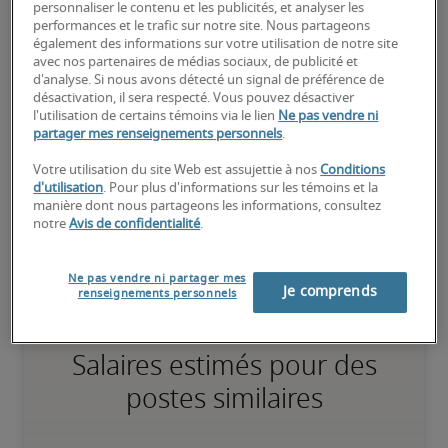
personnaliser le contenu et les publicités, et analyser les
transférables équivalentes, et peut également détenir des 
performances et le trafic sur notre site. Nous partageons
certifications pertinentes.
également des informations sur votre utilisation de notre site
avec nos partenaires de médias sociaux, de publicité et
d'analyse. Si nous avons détecté un signal de préférence de
Élevé
désactivation, il sera respecté. Vous pouvez désactiver
l'utilisation de certains témoins via le lien
Ne pas vendre ni
partager mes renseignements personnels
.
Votre utilisation du site Web est assujettie à nos
Conditions
d'utilisation
. Pour plus d'informations sur les témoins et la
Le candidat possède une vaste expérience et des compétences 
manière dont nous partageons les informations, consultez
avancées pour le poste, et peut également détenir des 
notre
Avis de confidentialité
.
certifications spécialisées.
Ne pas vendre ni partager mes
Je comprends
renseignements personnels
Salaires estimés pour des
postes similaires