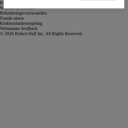
Privacyverklaring
Website en cookies
Rekruteringsvoorwaarden
Fraude alarm
Klokkenluidersregeling
Webmaster feedback