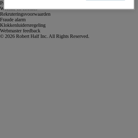
Privacyverklaring
Website en cookies
Rekruteringsvoorwaarden
Fraude alarm
Klokkenluidersregeling
Webmaster feedback