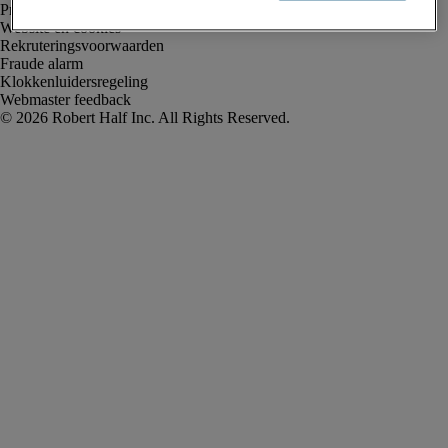
Privacyverklaring
Website en cookies
Rekruteringsvoorwaarden
Fraude alarm
Klokkenluidersregeling
Webmaster feedback