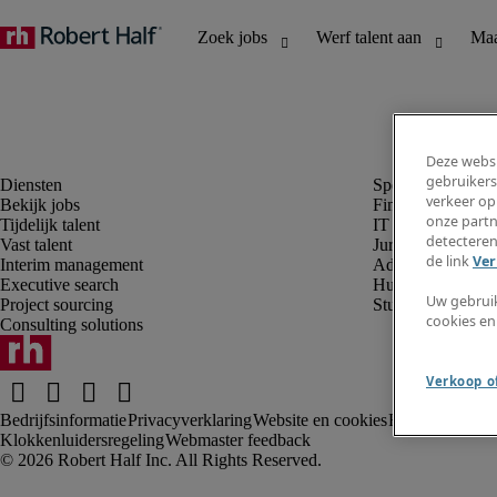
Deze websi
gebruikers
verkeer op
Bekijk jobs
Finance en boek
onze partn
Tijdelijk talent
IT en digital
detecteren
Vast talent
Juridisch
de link
Ver
Interim management
Administratie en 
Executive search
Human resources
Uw gebrui
Project sourcing
Student
cookies en
Consulting solutions
Verkoop of
Bedrijfsinformatie
Privacyverklaring
Website en cookies
Rekruteringsv
Klokkenluidersregeling
Webmaster feedback