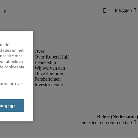
om de
taties en het
nze site met
Over Robert Half
voor afmelden
Leadership
e cookies via
Wij werven aan
Onze kantoren
Persberichten
formatie over
Investor center
 begrijp