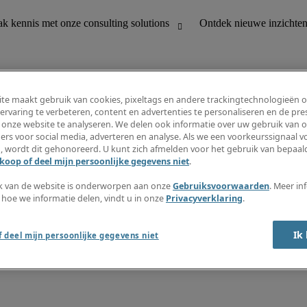
te maakt gebruik van cookies, pixeltags en andere trackingtechnologieën 
ervaring te verbeteren, content en advertenties te personaliseren en de pres
 onze website te analyseren. We delen ook informatie over uw gebruik van o
houding
Ontdek nieuwe inzichten
ers voor social media, adverteren en analyse. Als we een voorkeurssignaal 
Jobomschrijvingen
, wordt dit gehonoreerd. U kunt zich afmelden voor het gebruik van bepaald
Salarisgids
koop of deel mijn persoonlijke gegevens niet
.
office support
Timesheets
Nieuwsbrief
k van de website is onderworpen aan onze
Gebruiksvoorwaarden
. Meer in
Maak een jobalert aan
 hoe we informatie delen, vindt u in onze
Privacyverklaring
.
Informatiecentrum
Ik
 deel mijn persoonlijke gegevens niet
oorwaarden
Fraude alarm