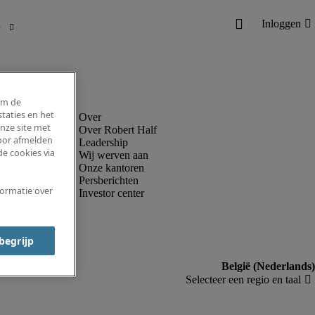
om de
taties en het
nze site met
Over Robert Half
voor afmelden
Leadership
e cookies via
Wij werven aan
Onze kantoren
Persberichten
formatie over
Investor center
 begrijp