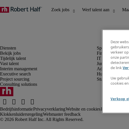
Deze websi
gebruikers
verkeer op
Bekijk jobs
Finance en boek
onze partn
Tijdelijk talent
IT en digital
detecteren
Vast talent
Juridisch
de link
Ver
Interim management
Administratie en 
Executive search
Human resources
Uw gebrui
Project sourcing
Student
cookies en
Consulting solutions
Verkoop of
Bedrijfsinformatie
Privacyverklaring
Website en cookies
Rekruteringsv
Klokkenluidersregeling
Webmaster feedback