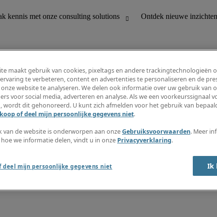
te maakt gebruik van cookies, pixeltags en andere trackingtechnologieën 
ervaring te verbeteren, content en advertenties te personaliseren en de pres
 onze website te analyseren. We delen ook informatie over uw gebruik van o
houding
Ontdek nieuwe inzichten
ers voor social media, adverteren en analyse. Als we een voorkeurssignaal 
Jobomschrijvingen
, wordt dit gehonoreerd. U kunt zich afmelden voor het gebruik van bepaald
Salarisgids
koop of deel mijn persoonlijke gegevens niet
.
office support
Timesheets
Nieuwsbrief
k van de website is onderworpen aan onze
Gebruiksvoorwaarden
. Meer in
Maak een jobalert aan
 hoe we informatie delen, vindt u in onze
Privacyverklaring
.
Informatiecentrum
Ik
 deel mijn persoonlijke gegevens niet
oorwaarden
Fraude alarm