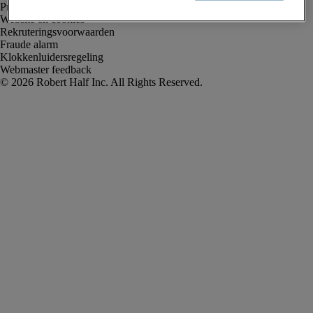
Privacyverklaring
Website en cookies
Rekruteringsvoorwaarden
Fraude alarm
Klokkenluidersregeling
Webmaster feedback