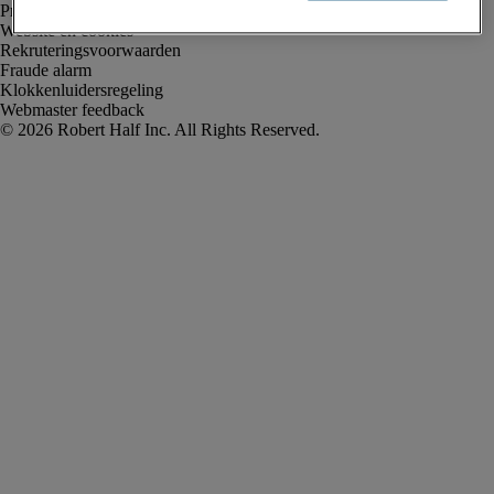
Privacyverklaring
Website en cookies
Rekruteringsvoorwaarden
Fraude alarm
Klokkenluidersregeling
Webmaster feedback