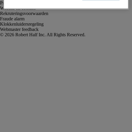
Privacyverklaring
Website en cookies
Rekruteringsvoorwaarden
Fraude alarm
Klokkenluidersregeling
Webmaster feedback