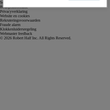
Bedrijfsinformatie
Privacyverklaring
Website en cookies
Rekruteringsvoorwaarden
Fraude alarm
Klokkenluidersregeling
Webmaster feedback