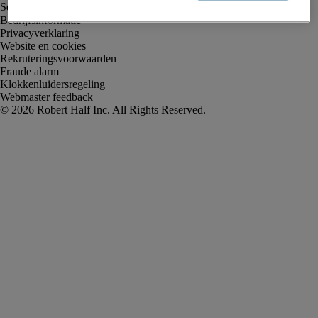
Bedrijfsinformatie
Privacyverklaring
Website en cookies
Rekruteringsvoorwaarden
Fraude alarm
Klokkenluidersregeling
Webmaster feedback