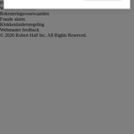
Privacyverklaring
Website en cookies
Rekruteringsvoorwaarden
Fraude alarm
Klokkenluidersregeling
Webmaster feedback