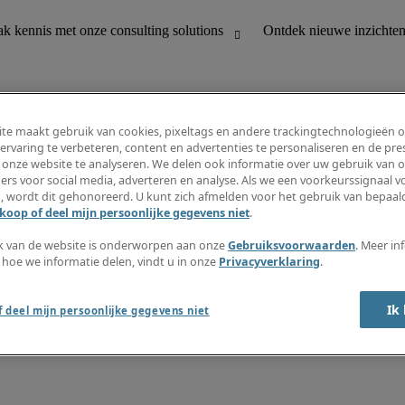
te maakt gebruik van cookies, pixeltags en andere trackingtechnologieën 
ervaring te verbeteren, content en advertenties te personaliseren en de pres
 onze website te analyseren. We delen ook informatie over uw gebruik van o
houding
Ontdek nieuwe inzichten
ers voor social media, adverteren en analyse. Als we een voorkeurssignaal 
Jobomschrijvingen
, wordt dit gehonoreerd. U kunt zich afmelden voor het gebruik van bepaald
Salarisgids
koop of deel mijn persoonlijke gegevens niet
.
office support
Timesheets
Nieuwsbrief
k van de website is onderworpen aan onze
Gebruiksvoorwaarden
. Meer in
Maak een jobalert aan
 hoe we informatie delen, vindt u in onze
Privacyverklaring
.
Informatiecentrum
Ik
 deel mijn persoonlijke gegevens niet
oorwaarden
Fraude alarm