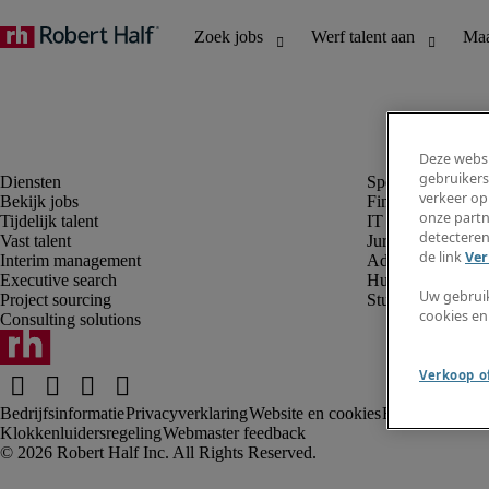
Deze websi
gebruikers
verkeer op
Bekijk jobs
Finance en boek
onze partn
Tijdelijk talent
IT en digital
detecteren
Vast talent
Juridisch
de link
Ver
Interim management
Administratie en 
Executive search
Human resources
Uw gebrui
Project sourcing
Student
cookies en
Consulting solutions
Verkoop of
Bedrijfsinformatie
Privacyverklaring
Website en cookies
Rekruteringsv
Klokkenluidersregeling
Webmaster feedback