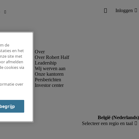
om de
taties en het
nze site met
Over Robert Half
voor afmelden
Leadership
e cookies via
Wij werven aan
Onze kantoren
Persberichten
formatie over
Investor center
 begrijp