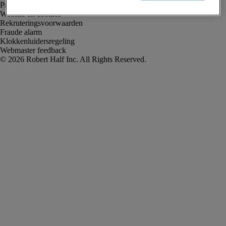
Privacyverklaring
Website en cookies
Rekruteringsvoorwaarden
Fraude alarm
Klokkenluidersregeling
Webmaster feedback