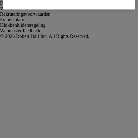
Privacyverklaring
Website en cookies
Rekruteringsvoorwaarden
Fraude alarm
Klokkenluidersregeling
Webmaster feedback