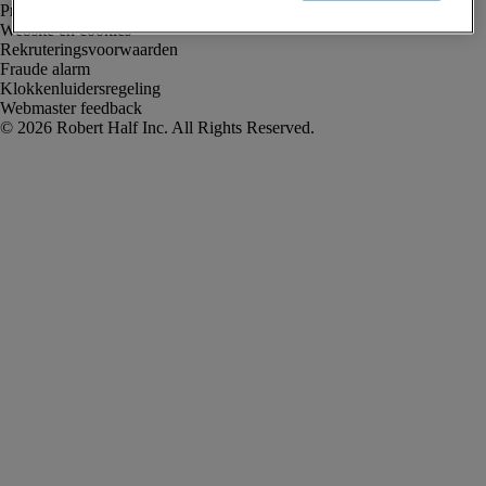
Privacyverklaring
Website en cookies
Rekruteringsvoorwaarden
Fraude alarm
Klokkenluidersregeling
Webmaster feedback