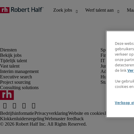
Deze websi
gebruikers
verkeer op
Bekijk jobs
Finance en boek
onze partn
Tijdelijk talent
IT en digital
detecteren
Vast talent
Juridisch
de link
Ver
Interim management
Administratie en 
Executive search
Human resources
Uw gebrui
Project sourcing
Student
cookies en
Consulting solutions
Verkoop of
Bedrijfsinformatie
Privacyverklaring
Website en cookies
Rekruteringsv
Klokkenluidersregeling
Webmaster feedback