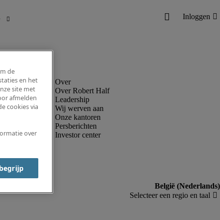
om de
taties en het
nze site met
Over Robert Half
voor afmelden
Leadership
e cookies via
Wij werven aan
Onze kantoren
Persberichten
formatie over
Investor center
 begrijp