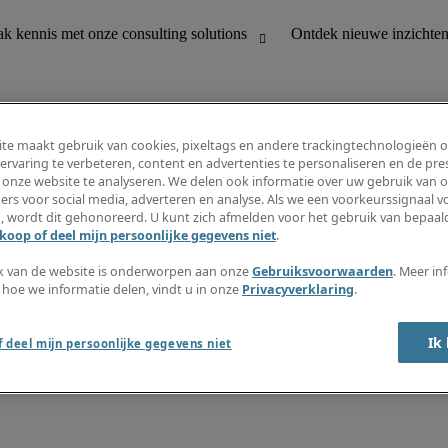
te maakt gebruik van cookies, pixeltags en andere trackingtechnologieën 
ervaring te verbeteren, content en advertenties te personaliseren en de pres
 onze website te analyseren. We delen ook informatie over uw gebruik van o
houding
Ontdek nieuwe inzichten
ers voor social media, adverteren en analyse. Als we een voorkeurssignaal 
Jobomschrijvingen
, wordt dit gehonoreerd. U kunt zich afmelden voor het gebruik van bepaald
Salarisgids
koop of deel mijn persoonlijke gegevens niet
.
office support
Timesheets
Nieuwsbrief
k van de website is onderworpen aan onze
Gebruiksvoorwaarden
. Meer in
Maak een jobalert aan
 hoe we informatie delen, vindt u in onze
Privacyverklaring
.
Informatiecentrum
Ik
 deel mijn persoonlijke gegevens niet
oorwaarden
Fraude alarm