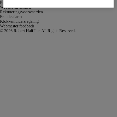
Privacyverklaring
Website en cookies
Rekruteringsvoorwaarden
Fraude alarm
Klokkenluidersregeling
Webmaster feedback