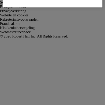
Bedrijfsinformatie
Privacyverklaring
Website en cookies
Rekruteringsvoorwaarden
Fraude alarm
Klokkenluidersregeling
Webmaster feedback