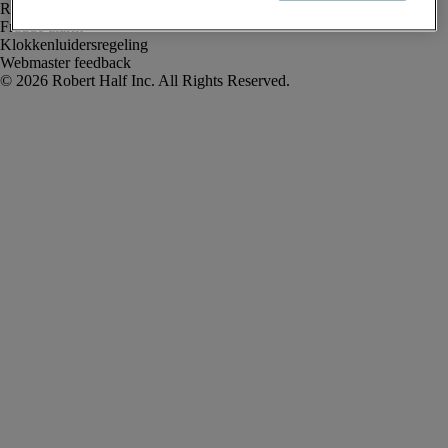
Rekruteringsvoorwaarden
Fraude alarm
Klokkenluidersregeling
Webmaster feedback