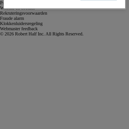
Privacyverklaring
Website en cookies
Rekruteringsvoorwaarden
Fraude alarm
Klokkenluidersregeling
Webmaster feedback