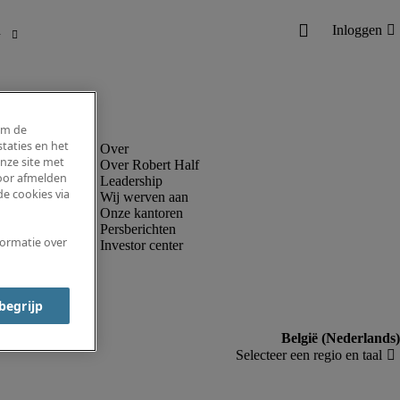
om de
taties en het
nze site met
Over Robert Half
voor afmelden
Leadership
e cookies via
Wij werven aan
Onze kantoren
Persberichten
formatie over
Investor center
 begrijp