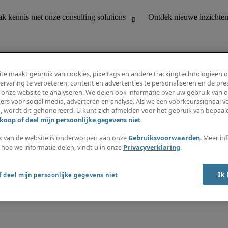
te maakt gebruik van cookies, pixeltags en andere trackingtechnologieën 
ervaring te verbeteren, content en advertenties te personaliseren en de pres
 onze website te analyseren. We delen ook informatie over uw gebruik van o
houding
Ontdek nieuwe inzichten
ers voor social media, adverteren en analyse. Als we een voorkeurssignaal 
Jobomschrijvingen
, wordt dit gehonoreerd. U kunt zich afmelden voor het gebruik van bepaald
Salarisgids
koop of deel mijn persoonlijke gegevens niet
.
office support
Timesheets
Nieuwsbrief
k van de website is onderworpen aan onze
Gebruiksvoorwaarden
. Meer in
Maak een jobalert aan
 hoe we informatie delen, vindt u in onze
Privacyverklaring
.
Informatiecentrum
Ik
 deel mijn persoonlijke gegevens niet
oorwaarden
Fraude alarm