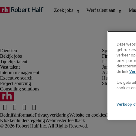
Deze websi
gebruikers
verkeer op
Bekijk jobs
Finance en boek
onze partn
Tijdelijk talent
IT en digital
detecteren
Vast talent
Juridisch
de link
Ver
Interim management
Administratie en 
Executive search
Human resources
Uw gebrui
Project sourcing
Student
cookies en
Consulting solutions
Verkoop of
Bedrijfsinformatie
Privacyverklaring
Website en cookies
Rekruteringsv
Klokkenluidersregeling
Webmaster feedback