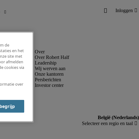
om de
taties en het
nze site met
Over Robert Half
voor afmelden
Leadership
e cookies via
Wij werven aan
Onze kantoren
Persberichten
formatie over
Investor center
 begrijp