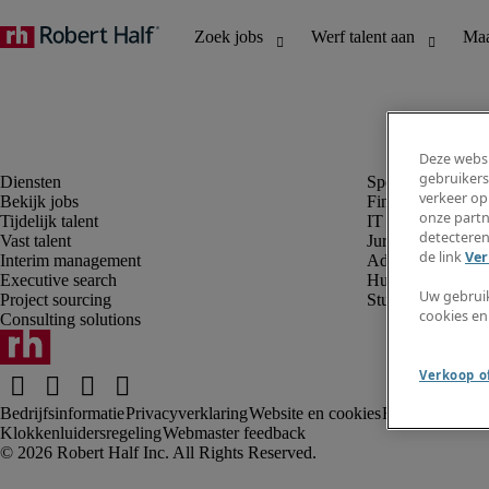
Deze websi
gebruikers
verkeer op
Bekijk jobs
Finance en boek
onze partn
Tijdelijk talent
IT en digital
detecteren
Vast talent
Juridisch
de link
Ver
Interim management
Administratie en 
Executive search
Human resources
Uw gebrui
Project sourcing
Student
cookies en
Consulting solutions
Verkoop of
Bedrijfsinformatie
Privacyverklaring
Website en cookies
Rekruteringsv
Klokkenluidersregeling
Webmaster feedback