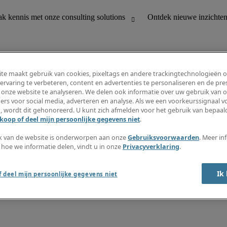
te maakt gebruik van cookies, pixeltags en andere trackingtechnologieën 
ervaring te verbeteren, content en advertenties te personaliseren en de pres
 onze website te analyseren. We delen ook informatie over uw gebruik van o
houding
Ontdek nieuwe inzichten
ers voor social media, adverteren en analyse. Als we een voorkeurssignaal 
Jobomschrijvingen
, wordt dit gehonoreerd. U kunt zich afmelden voor het gebruik van bepaald
Salarisgids
koop of deel mijn persoonlijke gegevens niet
.
office support
Timesheets
Nieuwsbrief
k van de website is onderworpen aan onze
Gebruiksvoorwaarden
. Meer in
Maak een jobalert aan
 hoe we informatie delen, vindt u in onze
Privacyverklaring
.
Informatiecentrum
Ik
 deel mijn persoonlijke gegevens niet
oorwaarden
Fraude alarm