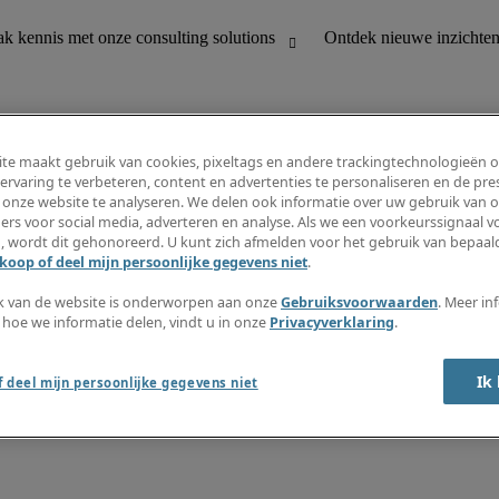
te maakt gebruik van cookies, pixeltags en andere trackingtechnologieën 
ervaring te verbeteren, content en advertenties te personaliseren en de pres
 onze website te analyseren. We delen ook informatie over uw gebruik van o
houding
Ontdek nieuwe inzichten
ers voor social media, adverteren en analyse. Als we een voorkeurssignaal 
Jobomschrijvingen
, wordt dit gehonoreerd. U kunt zich afmelden voor het gebruik van bepaald
Salarisgids
koop of deel mijn persoonlijke gegevens niet
.
office support
Timesheets
Nieuwsbrief
k van de website is onderworpen aan onze
Gebruiksvoorwaarden
. Meer in
Maak een jobalert aan
 hoe we informatie delen, vindt u in onze
Privacyverklaring
.
Informatiecentrum
Ik
 deel mijn persoonlijke gegevens niet
oorwaarden
Fraude alarm