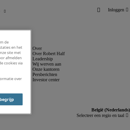
om de
taties en het
nze site met
Over Robert Half
voor afmelden
Leadership
e cookies via
Wij werven aan
Onze kantoren
Persberichten
formatie over
Investor center
 begrijp