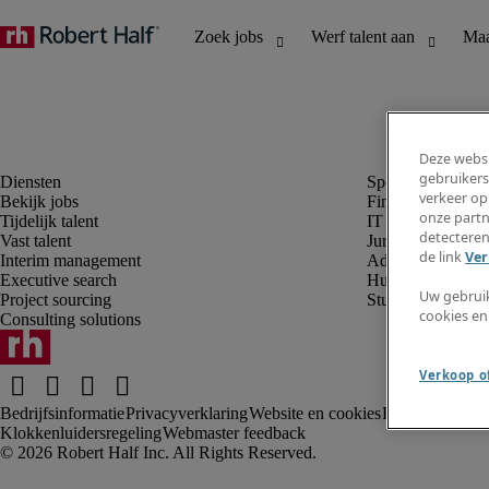
Deze websi
gebruikers
verkeer op
Bekijk jobs
Finance en boek
onze partn
Tijdelijk talent
IT en digital
detecteren
Vast talent
Juridisch
de link
Ver
Interim management
Administratie en 
Executive search
Human resources
Uw gebrui
Project sourcing
Student
cookies en
Consulting solutions
Verkoop of
Bedrijfsinformatie
Privacyverklaring
Website en cookies
Rekruteringsv
Klokkenluidersregeling
Webmaster feedback