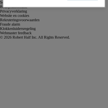
Bedrijfsinformatie
Privacyverklaring
Website en cookies
Rekruteringsvoorwaarden
Fraude alarm
Klokkenluidersregeling
Webmaster feedback