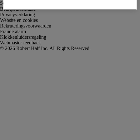
Bedrijfsinformatie
Privacyverklaring
Website en cookies
Rekruteringsvoorwaarden
Fraude alarm
Klokkenluidersregeling
Webmaster feedback