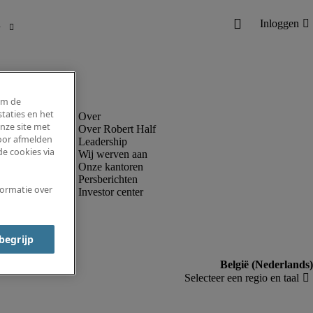
om de
taties en het
nze site met
Over Robert Half
voor afmelden
Leadership
e cookies via
Wij werven aan
Onze kantoren
Persberichten
formatie over
Investor center
 begrijp