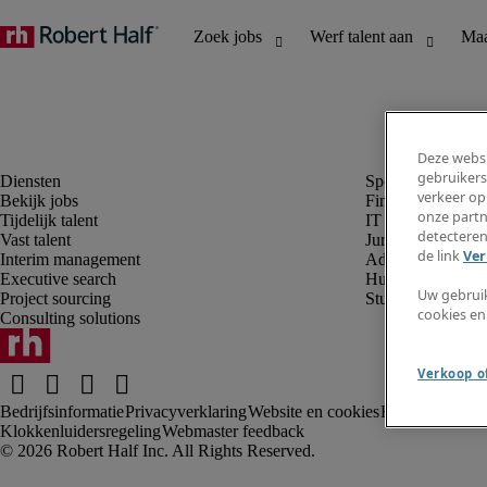
Deze websi
gebruikers
verkeer op
Bekijk jobs
Finance en boek
onze partn
Tijdelijk talent
IT en digital
detecteren
Vast talent
Juridisch
de link
Ver
Interim management
Administratie en 
Executive search
Human resources
Uw gebrui
Project sourcing
Student
cookies en
Consulting solutions
Verkoop of
Bedrijfsinformatie
Privacyverklaring
Website en cookies
Rekruteringsv
Klokkenluidersregeling
Webmaster feedback