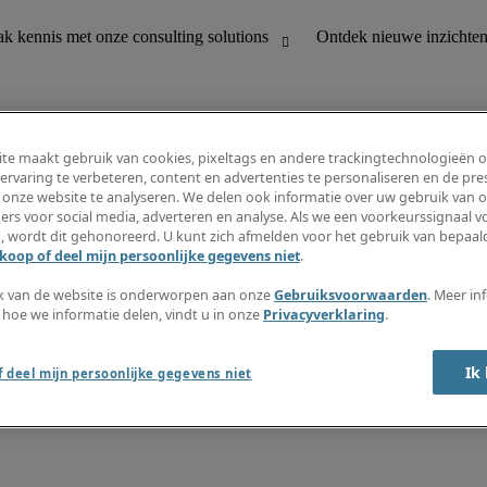
te maakt gebruik van cookies, pixeltags en andere trackingtechnologieën 
ervaring te verbeteren, content en advertenties te personaliseren en de pres
 onze website te analyseren. We delen ook informatie over uw gebruik van o
houding
Ontdek nieuwe inzichten
ers voor social media, adverteren en analyse. Als we een voorkeurssignaal 
Jobomschrijvingen
, wordt dit gehonoreerd. U kunt zich afmelden voor het gebruik van bepaald
Salarisgids
koop of deel mijn persoonlijke gegevens niet
.
office support
Timesheets
Nieuwsbrief
k van de website is onderworpen aan onze
Gebruiksvoorwaarden
. Meer in
Maak een jobalert aan
 hoe we informatie delen, vindt u in onze
Privacyverklaring
.
Informatiecentrum
Ik
 deel mijn persoonlijke gegevens niet
oorwaarden
Fraude alarm