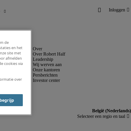
om de
taties en het
nze site met
Over Robert Half
voor afmelden
Leadership
e cookies via
Wij werven aan
Onze kantoren
Persberichten
formatie over
Investor center
 begrijp