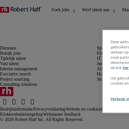
Deze websi
gebruikers
verkeer op
Bekijk jobs
Finance en boek
onze partn
Tijdelijk talent
IT en digital
detecteren
Vast talent
Juridisch
de link
Ver
Interim management
Administratie en 
Executive search
Human resources
Uw gebrui
Project sourcing
Student
cookies en
Consulting solutions
Verkoop of
Bedrijfsinformatie
Privacyverklaring
Website en cookies
Rekruteringsv
Klokkenluidersregeling
Webmaster feedback