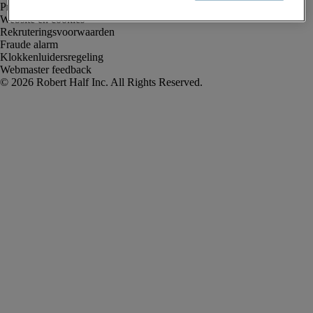
Privacyverklaring
Website en cookies
Rekruteringsvoorwaarden
Fraude alarm
Klokkenluidersregeling
Webmaster feedback