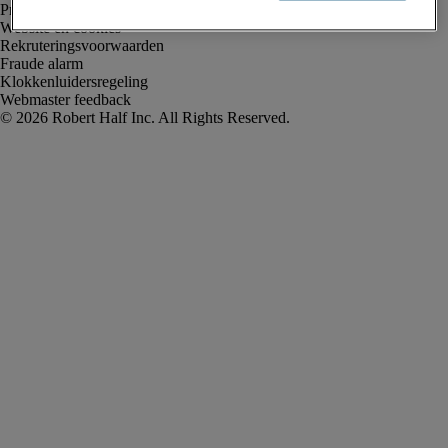
Privacyverklaring
Website en cookies
Rekruteringsvoorwaarden
Fraude alarm
Klokkenluidersregeling
Webmaster feedback