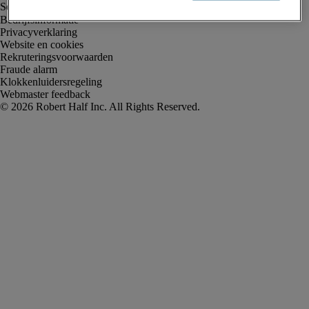
Bedrijfsinformatie
Privacyverklaring
Website en cookies
Rekruteringsvoorwaarden
Fraude alarm
Klokkenluidersregeling
Webmaster feedback