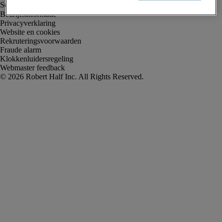
Bedrijfsinformatie
Privacyverklaring
Website en cookies
Rekruteringsvoorwaarden
Fraude alarm
Klokkenluidersregeling
Webmaster feedback