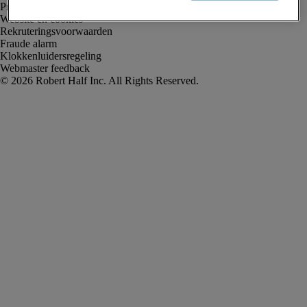
Privacyverklaring
Website en cookies
Rekruteringsvoorwaarden
Fraude alarm
Klokkenluidersregeling
Webmaster feedback