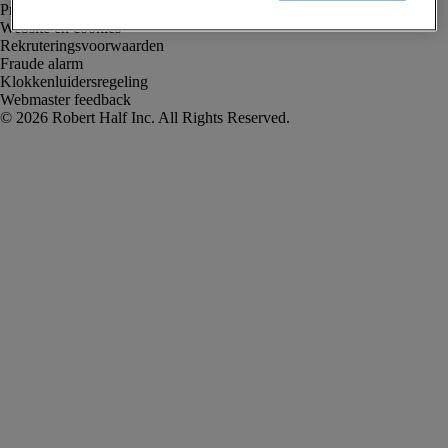
Privacyverklaring
Website en cookies
Rekruteringsvoorwaarden
Fraude alarm
Klokkenluidersregeling
Webmaster feedback