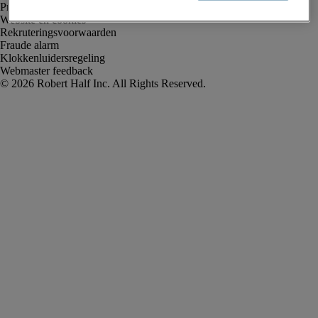
Privacyverklaring
Website en cookies
Rekruteringsvoorwaarden
Fraude alarm
Klokkenluidersregeling
Webmaster feedback