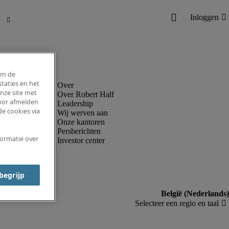
om de
taties en het
nze site met
Over Robert Half
voor afmelden
Leadership
e cookies via
Wij werven aan
Onze kantoren
Persberichten
formatie over
Investor center
 begrijp