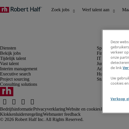
Deze websi
gebruikers
verkeer op
Bekijk jobs
Finance en boek
onze partn
Tijdelijk talent
IT en digital
detecteren
Vast talent
Juridisch
de link
Ver
Interim management
Administratie en 
Executive search
Human resources
Uw gebrui
Project sourcing
Student
cookies en
Consulting solutions
Verkoop of
Bedrijfsinformatie
Privacyverklaring
Website en cookies
Rekruteringsv
Klokkenluidersregeling
Webmaster feedback