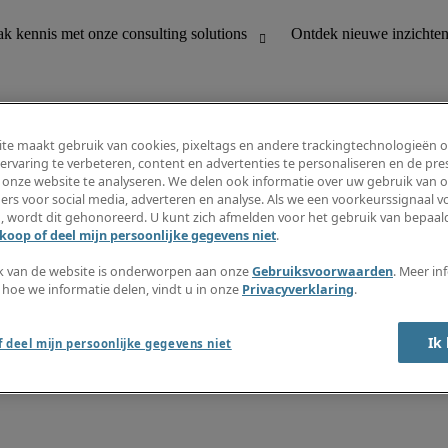
te maakt gebruik van cookies, pixeltags en andere trackingtechnologieën 
ervaring te verbeteren, content en advertenties te personaliseren en de pres
 onze website te analyseren. We delen ook informatie over uw gebruik van o
houding
Ontdek nieuwe inzichten
ers voor social media, adverteren en analyse. Als we een voorkeurssignaal 
Jobomschrijvingen
, wordt dit gehonoreerd. U kunt zich afmelden voor het gebruik van bepaald
Salarisgids
koop of deel mijn persoonlijke gegevens niet
.
office support
Timesheets
Nieuwsbrief
k van de website is onderworpen aan onze
Gebruiksvoorwaarden
. Meer in
Maak een jobalert aan
 hoe we informatie delen, vindt u in onze
Privacyverklaring
.
Informatiecentrum
Ik
 deel mijn persoonlijke gegevens niet
oorwaarden
Fraude alarm