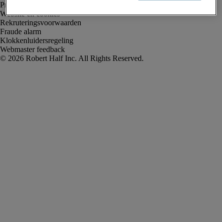
Privacyverklaring
Website en cookies
Rekruteringsvoorwaarden
Fraude alarm
Klokkenluidersregeling
Webmaster feedback