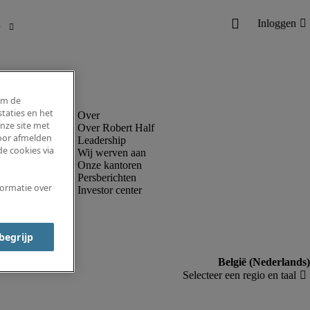
om de
taties en het
nze site met
Over Robert Half
voor afmelden
Leadership
e cookies via
Wij werven aan
Onze kantoren
Persberichten
formatie over
Investor center
 begrijp