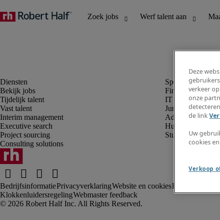
Deze websi
gebruikers
verkeer op
Bekijk jobs
Finance en boek
onze partn
Tijdelijk talent
IT en digital
detecteren
Vast talent
Juridisch
de link
Ver
Interim management
Administratie en 
Executive search
Human resources
Uw gebrui
Project sourcing
Student
cookies en
Consulting solutions
Verkoop of
Bedrijfsinformatie
Privacyverklaring
Website en cookies
Rekruteringsv
Klokkenluidersregeling
Webmaster feedback