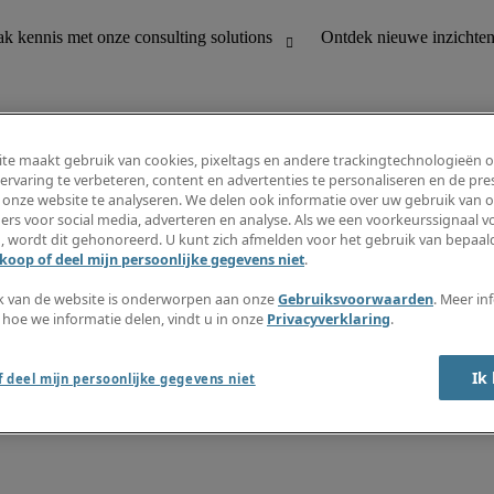
te maakt gebruik van cookies, pixeltags en andere trackingtechnologieën 
ervaring te verbeteren, content en advertenties te personaliseren en de pres
 onze website te analyseren. We delen ook informatie over uw gebruik van o
houding
Ontdek nieuwe inzichten
ers voor social media, adverteren en analyse. Als we een voorkeurssignaal 
Jobomschrijvingen
, wordt dit gehonoreerd. U kunt zich afmelden voor het gebruik van bepaald
Salarisgids
koop of deel mijn persoonlijke gegevens niet
.
office support
Timesheets
Nieuwsbrief
k van de website is onderworpen aan onze
Gebruiksvoorwaarden
. Meer in
Maak een jobalert aan
 hoe we informatie delen, vindt u in onze
Privacyverklaring
.
Informatiecentrum
Ik
 deel mijn persoonlijke gegevens niet
oorwaarden
Fraude alarm