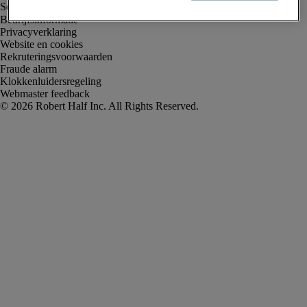
Bedrijfsinformatie
Privacyverklaring
Website en cookies
Rekruteringsvoorwaarden
Fraude alarm
Klokkenluidersregeling
Webmaster feedback