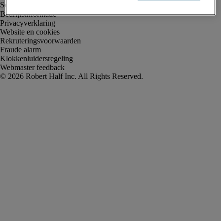
Bedrijfsinformatie
Privacyverklaring
Website en cookies
Rekruteringsvoorwaarden
Fraude alarm
Klokkenluidersregeling
Webmaster feedback